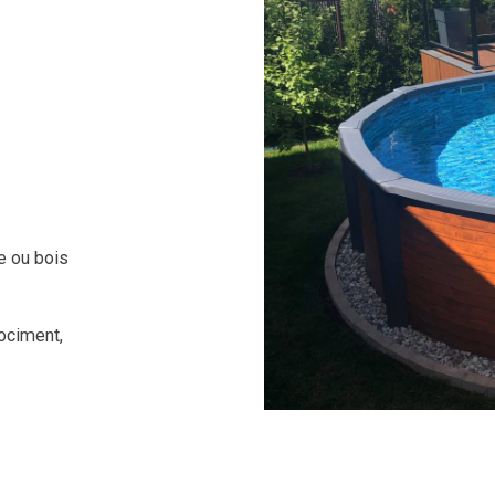
re ou bois
ociment,