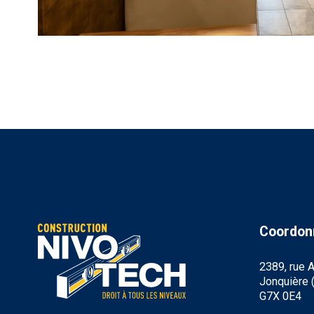
Coordon
2389, rue A
Jonquière 
G7X 0E4