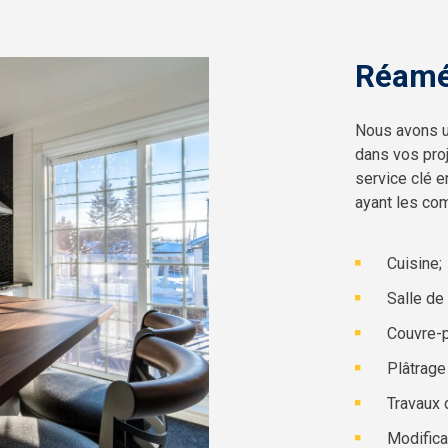
Réamén
Nous avons u
dans vos proj
service clé e
ayant les com
Cuisine;
Salle de 
Couvre-p
Plâtrage 
Travaux 
Modifica