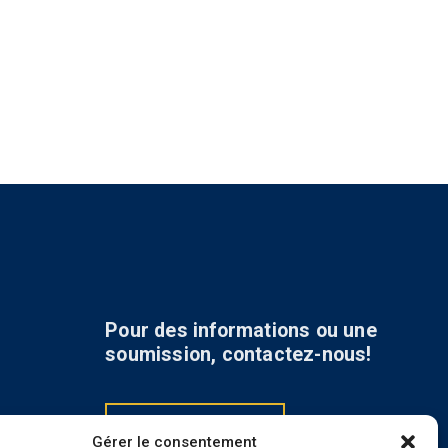
Pour des informations ou une
soumission, contactez-nous!
418 547-1285
Gérer le consentement